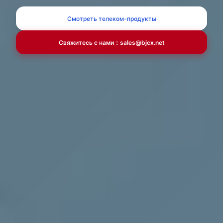
Смотреть телеком-продукты
Свяжитесь с нами：sales@bjcx.net