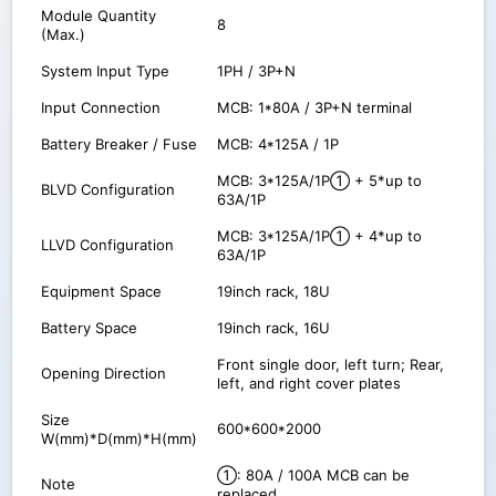
Module Quantity
8
(Max.)
System Input Type
1PH / 3P+N
Input Connection
MCB: 1*80A / 3P+N terminal
Battery Breaker / Fuse
MCB: 4*125A / 1P
MCB: 3*125A/1P① + 5*up to
BLVD Configuration
63A/1P
MCB: 3*125A/1P① + 4*up to
LLVD Configuration
63A/1P
Equipment Space
19inch rack, 18U
Battery Space
19inch rack, 16U
Front single door, left turn; Rear,
Opening Direction
left, and right cover plates
Size
600*600*2000
W(mm)*D(mm)*H(mm)
①: 80A / 100A MCB can be
Note
replaced