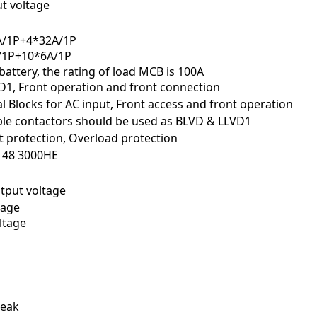
t voltage
A/1P+4*32A/1P
/1P+10*6A/1P
battery, the rating of load MCB is 100A
1, Front operation and front connection
al Blocks for AC input, Front access and front operation
ble contactors should be used as BLVD & LLVD1
it protection, Overload protection
I 48 3000HE
tput voltage
tage
ltage
eak