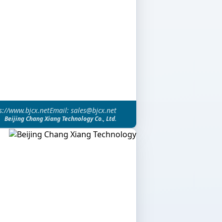
s://www.bjcx.net
Email: sales@bjcx.net
Beijing Chang Xiang Technology Co., Ltd.