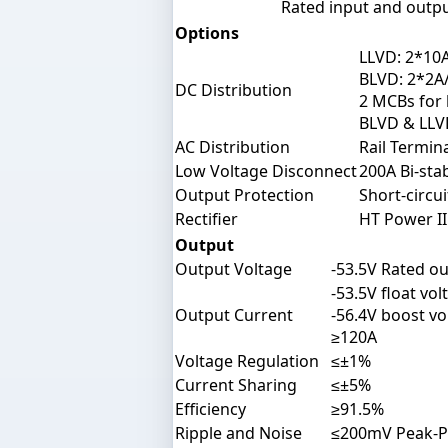
Rated input and outpu
Options
LLVD: 2*10
BLVD: 2*2A
DC Distribution
2 MCBs for 
BLVD & LLVD
AC Distribution
Rail Termin
Low Voltage Disconnect
200A Bi-sta
Output Protection
Short-circu
Rectifier
HT Power I
Output
Output Voltage
-53.5V Rated ou
-53.5V float vol
Output Current
-56.4V boost vo
≥120A
Voltage Regulation
≤±1%
Current Sharing
≤±5%
Efficiency
≥91.5%
Ripple and Noise
≤200mV Peak-P