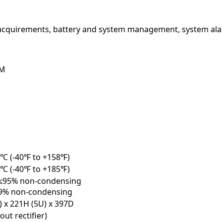
acquirements, battery and system management, system ala
OM
0℃ (-40℉ to +158℉)
5℃ (-40℉ to +185℉)
 ≤95% non-condensing
99% non-condensing
) x 221H (5U) x 397D
ut rectifier)