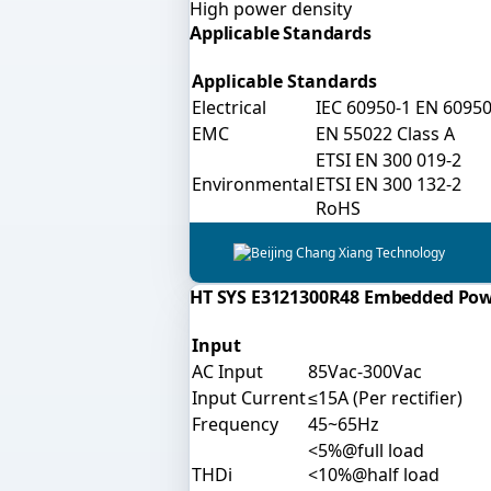
High power density
Applicable Standards
Applicable Standards
Electrical
IEC 60950-1 EN 60950
EMC
EN 55022 Class A
ETSI EN 300 019-2
Environmental
ETSI EN 300 132-2
RoHS
HT SYS E3121300R48 Embedded Po
Input
AC Input
85Vac-300Vac
Input Current
≤15A (Per rectifier)
Frequency
45~65Hz
<5%@full load
THDi
<10%@half load