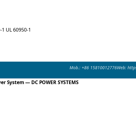
-1 UL 60950-1
Mob.: +86 15810012776
Web: http
wer System — DC POWER SYSTEMS