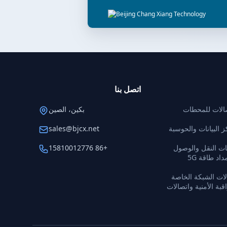
اتصل بنا
صالات للمحطات
بكين، الصين
 البيانات والحوسبة
sales@bjcx.net
ت النقل والوصول
+86 15810012776
الموقع الذكي وإمداد طاقة 5G
ات الشبكة الخاصة
بة الأمنية واتصالات