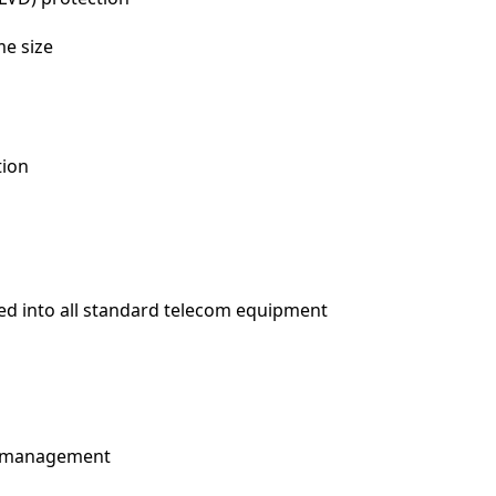
me size
tion
ed into all standard telecom equipment
d management