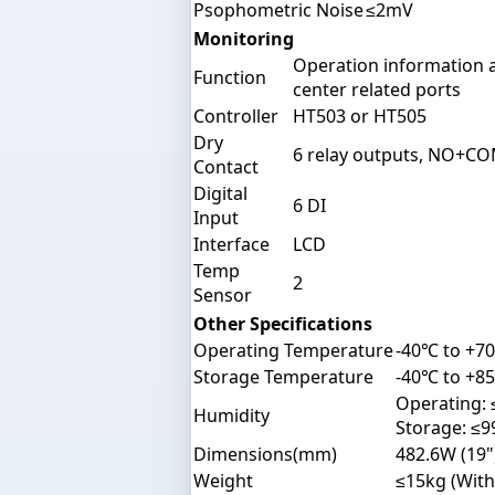
Psophometric Noise
≤2mV
Monitoring
Operation information 
Function
center related ports
Controller
HT503 or HT505
Dry
6 relay outputs, NO+C
Contact
Digital
6 DI
Input
Interface
LCD
Temp
2
Sensor
Other Specifications
Operating Temperature
-40℃ to +7
Storage Temperature
-40℃ to +8
Operating:
Humidity
Storage: ≤
Dimensions(mm)
482.6W (19"
Weight
≤15kg (Witho