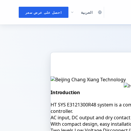
احصل على عرض سعر
DC POWER SYSTEMS
HT SYS E3121300R48 Embedded Po
Introduction
HT SYS E3121300R48 system is a com
controller.
AC input, DC output and dry contact
With compact design, easy installati
Two levels Low Voltage Disconnect (